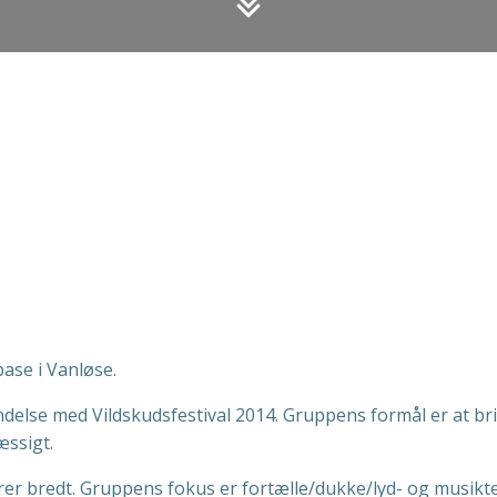
ase i Vanløse.
indelse med Vildskudsfestival 2014. Gruppens formål er at br
æssigt.
llerer bredt. Gruppens fokus er fortælle/dukke/lyd- og musik