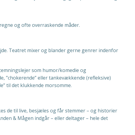
særegne og ofte overraskende måder.
jde. Teatret mixer og blander gerne genrer indenfor
/stemningslejer som humor/komedie og
e, ”chokerende” eller tankevækkende (refleksive)
ble” til det klukkende morsomme.
es de til live, besjæles og får stemmer – og historier
s Anden & Mågen indgår – eller deltager – hele det