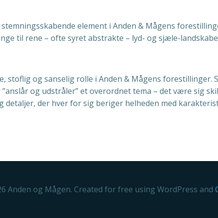
g stemningsskabende element i Anden & Mågens forestilling
e til rene – ofte syret abstrakte – lyd- og sjæle-landskabe
e, stoflig og sanselig rolle i Anden & Mågens forestillinger.
anslår og udstråler” et overordnet tema – det være sig skib
aljer, der hver for sig beriger helheden med karakteristis
6 Anden og Mågen. Created for free using WordPress and