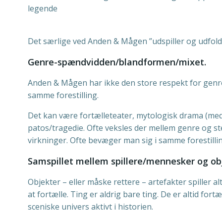
legende
Det særlige ved Anden & Mågen ”udspiller og udfolde
Genre-spændvidden/blandformen/mixet.
Anden & Mågen har ikke den store respekt for genre
samme forestilling.
Det kan være fortælleteater, mytologisk drama (me
patos/tragedie. Ofte veksles der mellem genre og s
virkninger. Ofte bevæger man sig i samme forestilli
Samspillet mellem spillere/mennesker og ob
Objekter – eller måske rettere – artefakter spiller al
at fortælle. Ting er aldrig bare ting. De er altid fo
sceniske univers aktivt i historien.