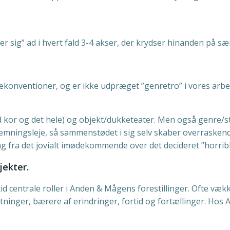
r sig” ad i hvert fald 3-4 akser, der krydser hinanden på 
konventioner, og er ikke udpræget ”genretro” i vores arbe
d kor og det hele) og objekt/dukketeater. Men også genre
temningsleje, så sammenstødet i sig selv skaber overraskend
ng fra det jovialt imødekommende over det decideret ”horri
jekter.
tid centrale roller i Anden & Mågens forestillinger. Ofte vækk
rtætninger, bærere af erindringer, fortid og fortællinger. Ho