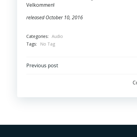
Velkommen!
released October 10, 2016
Categories:
Audio
Tags:
No Tag
Post
Previous post
navigation
C